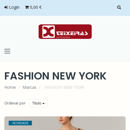
Login
0,00 €
Toggle
navigation
FASHION NEW YORK
Home
Marcas
FASHION NEW YORK
Ordenar por
Título
NOVIDADE