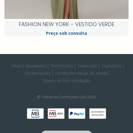
FASHION NEW YORK - VESTIDO VERDE
Preço sob consulta
Início
Novidades
Promoções
Sobre nós
Contactos
Reclamações
Condições Gerais de Venda
Direito de livre resolução
© Teixeiras Confeções Lda 2026.