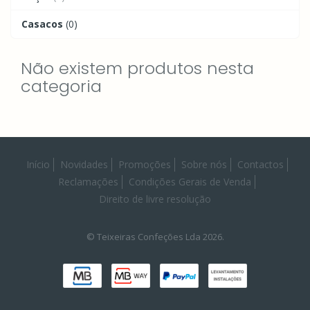
Casacos
(0)
Não existem produtos nesta
categoria
Início
Novidades
Promoções
Sobre nós
Contactos
Reclamações
Condições Gerais de Venda
Direito de livre resolução
© Teixeiras Confeções Lda 2026.