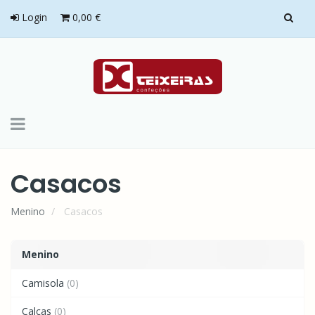
Login
0,00 €
Toggle
navigation
Casacos
Menino
Casacos
Menino
Camisola
(0)
Calças
(0)