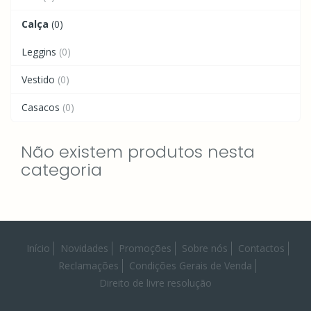
Calça
(0)
Leggins
(0)
Vestido
(0)
Casacos
(0)
Não existem produtos nesta
categoria
Início
Novidades
Promoções
Sobre nós
Contactos
Reclamações
Condições Gerais de Venda
Direito de livre resolução