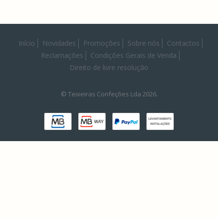
Início
Novidades
Promoções
Sobre nós
Contactos
Reclamações
Condições Gerais de Venda
Direito de livre resolução
© Teixeiras Confeções Lda 2026.
Powered by