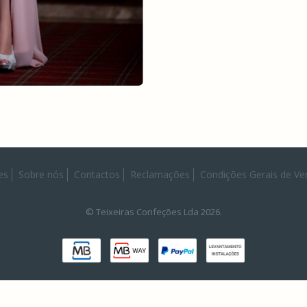
es
Sobre nós
Contactos
Reclamações
Condições Gerais de Ve
© Teixeiras Confeções Lda 2026.