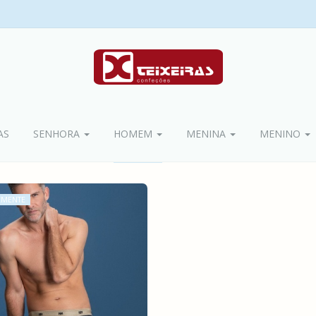
AS
SENHORA
HOMEM
MENINA
MENINO
EMENTE
ETUS - PACK 2 BOXERS
37,90 €