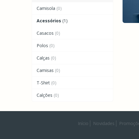
Camisola
(0)
Acessórios
(1)
Casacos
(0)
Polos
(0)
Calças
(0)
Camisas
(0)
T-Shirt
(0)
Calções
(0)
Início
Novidades
Promoçõ